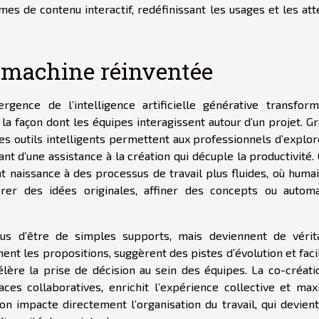
rmes de contenu interactif, redéfinissant les usages et les at
machine réinventée
mergence de l’intelligence artificielle générative transfor
a façon dont les équipes interagissent autour d’un projet. G
les outils intelligents permettent aux professionnels d’explo
ant d’une assistance à la création qui décuple la productivité.
nt naissance à des processus de travail plus fluides, où huma
rer des idées originales, affiner des concepts ou automa
lus d’être de simples supports, mais deviennent de vérit
ment les propositions, suggèrent des pistes d’évolution et faci
ccélère la prise de décision au sein des équipes. La co-créat
ces collaboratives, enrichit l’expérience collective et max
on impacte directement l’organisation du travail, qui devien