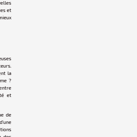
elles
tes et
mieux
euses
eurs.
nt la
même ?
 entre
té et
ue de
d’une
tions
u des