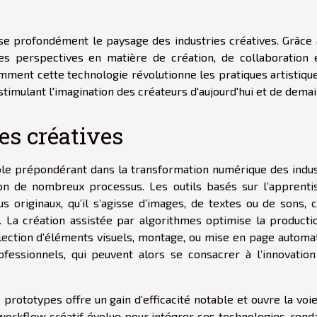
erse profondément le paysage des industries créatives. Grâce
les perspectives en matière de création, de collaboration 
ment cette technologie révolutionne les pratiques artistique
stimulant l'imagination des créateurs d'aujourd'hui et de demai
s créatives
 rôle prépondérant dans la transformation numérique des indu
ion de nombreux processus. Les outils basés sur l’apprenti
originaux, qu’il s’agisse d’images, de textes ou de sons, c
. La création assistée par algorithmes optimise la producti
élection d’éléments visuels, montage, ou mise en page automat
fessionnels, qui peuvent alors se consacrer à l’innovation
rototypes offre un gain d’efficacité notable et ouvre la voi
workflow créatif évolue pour intégrer ces technologies, rend