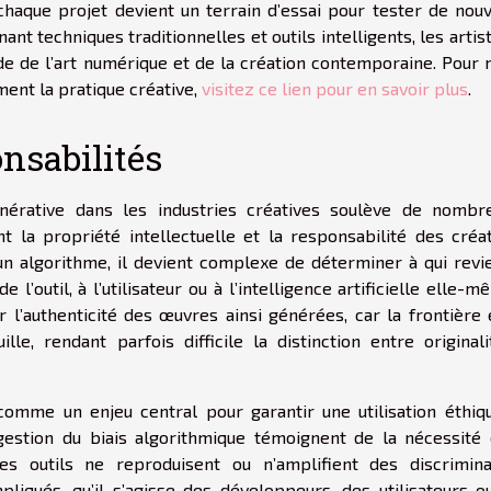
chaque projet devient un terrain d’essai pour tester de nouv
nt techniques traditionnelles et outils intelligents, les artis
de de l’art numérique et de la création contemporaine. Pour 
nt la pratique créative,
visitez ce lien pour en savoir plus
.
onsabilités
e générative dans les industries créatives soulève de nombr
nt la propriété intellectuelle et la responsabilité des créat
un algorithme, il devient complexe de déterminer à qui revie
e l’outil, à l’utilisateur ou à l’intelligence artificielle elle-
ur l’authenticité des œuvres ainsi générées, car la frontière
le, rendant parfois difficile la distinction entre originali
omme un enjeu central pour garantir une utilisation éthiq
la gestion du biais algorithmique témoignent de la nécessité 
les outils ne reproduisent ou n’amplifient des discrimina
pliqués, qu’il s’agisse des développeurs, des utilisateurs o