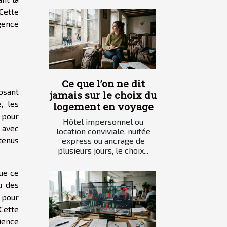
Cette
gence
Ce que l’on ne dit
posant
jamais sur le choix du
, les
logement en voyage
 pour
Hôtel impersonnel ou
s avec
location conviviale, nuitée
ntenus
express ou ancrage de
plusieurs jours, le choix...
ue ce
u des
 pour
Cette
rience