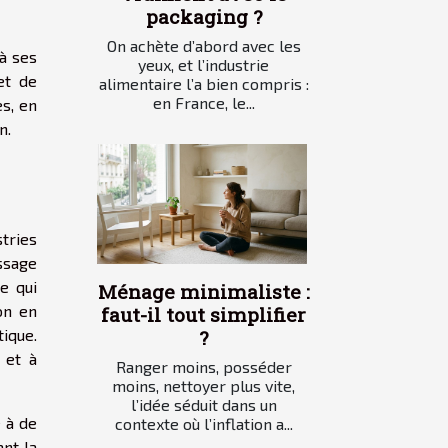
packaging ?
On achète d’abord avec les
 à ses
yeux, et l’industrie
et de
alimentaire l’a bien compris :
en France, le...
s, en
n.
stries
ssage
e qui
Ménage minimaliste :
on en
faut-il tout simplifier
ique.
?
 et à
Ranger moins, posséder
moins, nettoyer plus vite,
l’idée séduit dans un
e à de
contexte où l’inflation a...
ant la