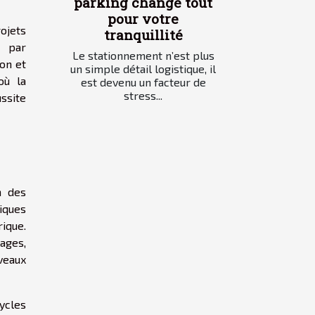
parking change tout
pour votre
rojets
tranquillité
e par
Le stationnement n’est plus
ion et
un simple détail logistique, il
où la
est devenu un facteur de
stress...
ssite
n des
tiques
ique.
ages,
veaux
ycles