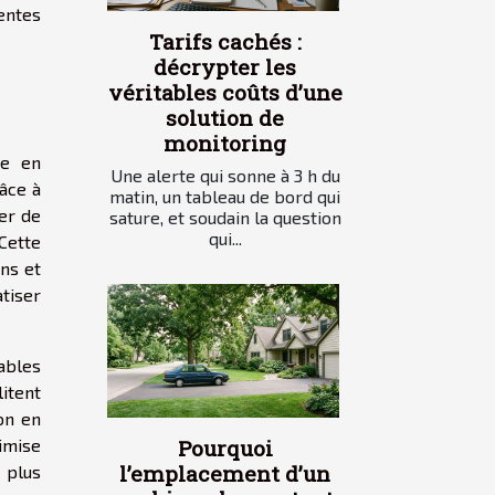
tentes
Tarifs cachés :
décrypter les
véritables coûts d’une
solution de
monitoring
me en
Une alerte qui sonne à 3 h du
râce à
matin, un tableau de bord qui
rer de
sature, et soudain la question
qui...
 Cette
ins et
tiser
ables
litent
ion en
Pourquoi
imise
l’emplacement d’un
t plus