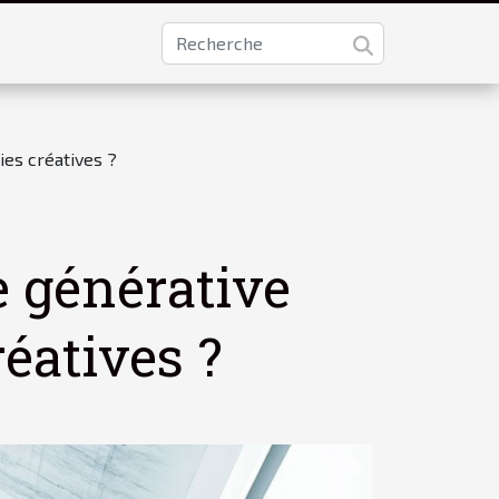
ies créatives ?
e générative
réatives ?