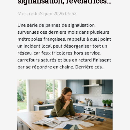
signalisation, révélatrices
des failles du transit urbain
Mercredi 24 juin 2026 04:52
Une série de pannes de signalisation,
survenues ces derniers mois dans plusieurs
métropoles françaises, rappelle à quel point
un incident local peut désorganiser tout un
réseau, car feux tricolores hors service,
carrefours saturés et bus en retard finissent
par se répondre en chaîne. Derrière ces...