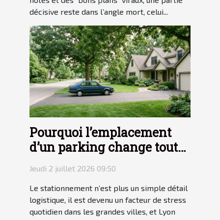
décisive reste dans l’angle mort, celui...
Pourquoi l’emplacement
d’un parking change tout
pour votre tranquillité
Jeudi 2 juillet 2026 09:50
Le stationnement n’est plus un simple détail
logistique, il est devenu un facteur de stress
quotidien dans les grandes villes, et Lyon