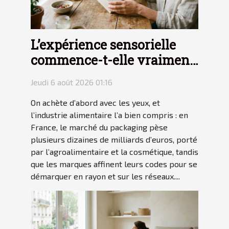
L’expérience sensorielle
commence-t-elle vraiment
avec le packaging ?
Jeudi 6 août 2026 01:16
On achète d’abord avec les yeux, et
l’industrie alimentaire l’a bien compris : en
France, le marché du packaging pèse
plusieurs dizaines de milliards d’euros, porté
par l’agroalimentaire et la cosmétique, tandis
que les marques affinent leurs codes pour se
démarquer en rayon et sur les réseaux....