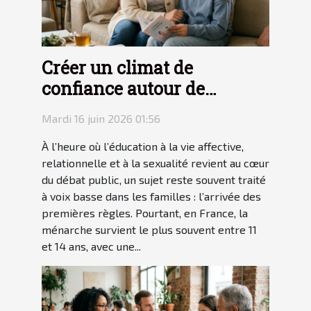
Créer un climat de
confiance autour de
l’apparition des premières
Mardi 16 juin 2026 01:56
règles
À l’heure où l’éducation à la vie affective,
relationnelle et à la sexualité revient au cœur
du débat public, un sujet reste souvent traité
à voix basse dans les familles : l’arrivée des
premières règles. Pourtant, en France, la
ménarche survient le plus souvent entre 11
et 14 ans, avec une...