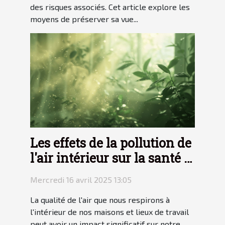
des risques associés. Cet article explore les
moyens de préserver sa vue...
Les effets de la pollution de
l'air intérieur sur la santé et
solutions pour un
Mercredi 16 avril 2025 13:05
environnement sain
La qualité de l'air que nous respirons à
l'intérieur de nos maisons et lieux de travail
peut avoir un impact significatif sur notre