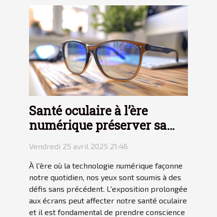
Santé oculaire à l’ère
numérique préserver sa
vue face aux écrans
Vendredi 25 avril 2025 21:46
À l'ère où la technologie numérique façonne
notre quotidien, nos yeux sont soumis à des
défis sans précédent. L'exposition prolongée
aux écrans peut affecter notre santé oculaire
et il est fondamental de prendre conscience