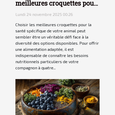
meilleures croquettes pour
la santé spécifique de votre
Lundi 24 novembre 2025 00:26
animal ?
Choisir les meilleures croquettes pour la
santé spécifique de votre animal peut
sembler être un véritable défi face à la
diversité des options disponibles. Pour offrir
une alimentation adaptée, il est
indispensable de connaître les besoins
nutritionnels particuliers de votre
compagnon à quatre...