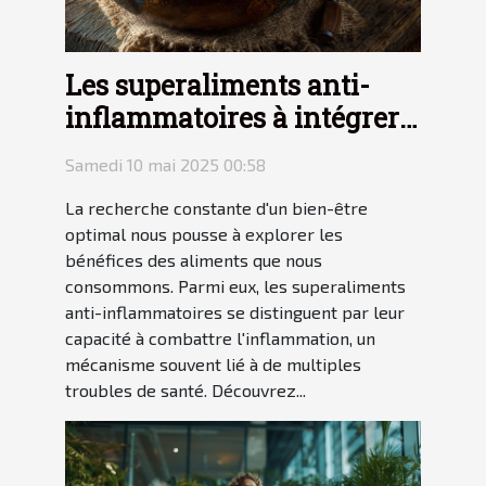
Les superaliments anti-
inflammatoires à intégrer
dans votre régime
Samedi 10 mai 2025 00:58
alimentaire
La recherche constante d'un bien-être
optimal nous pousse à explorer les
bénéfices des aliments que nous
consommons. Parmi eux, les superaliments
anti-inflammatoires se distinguent par leur
capacité à combattre l'inflammation, un
mécanisme souvent lié à de multiples
troubles de santé. Découvrez...