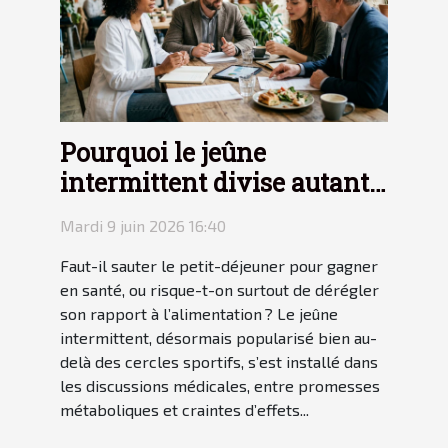
Pourquoi le jeûne
intermittent divise autant
les experts en nutrition
Mardi 9 juin 2026 16:40
Faut-il sauter le petit-déjeuner pour gagner
en santé, ou risque-t-on surtout de dérégler
son rapport à l’alimentation ? Le jeûne
intermittent, désormais popularisé bien au-
delà des cercles sportifs, s’est installé dans
les discussions médicales, entre promesses
métaboliques et craintes d’effets...