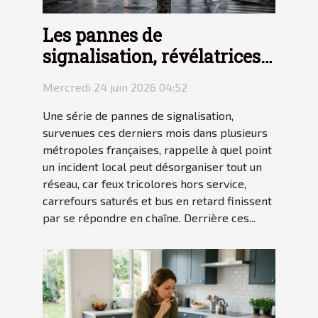
Les pannes de
signalisation, révélatrices
des failles du transit urbain
Mercredi 24 juin 2026 04:52
Une série de pannes de signalisation,
survenues ces derniers mois dans plusieurs
métropoles françaises, rappelle à quel point
un incident local peut désorganiser tout un
réseau, car feux tricolores hors service,
carrefours saturés et bus en retard finissent
par se répondre en chaîne. Derrière ces...