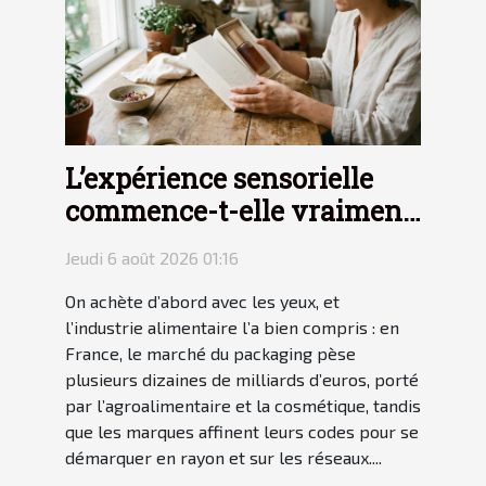
L’expérience sensorielle
commence-t-elle vraiment
avec le packaging ?
Jeudi 6 août 2026 01:16
On achète d’abord avec les yeux, et
l’industrie alimentaire l’a bien compris : en
France, le marché du packaging pèse
plusieurs dizaines de milliards d’euros, porté
par l’agroalimentaire et la cosmétique, tandis
que les marques affinent leurs codes pour se
démarquer en rayon et sur les réseaux....