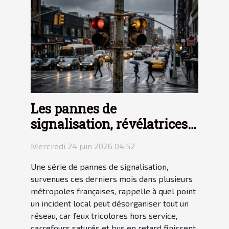
Les pannes de
signalisation, révélatrices
des failles du transit urbain
Mercredi 24 juin 2026 04:52
Une série de pannes de signalisation,
survenues ces derniers mois dans plusieurs
métropoles françaises, rappelle à quel point
un incident local peut désorganiser tout un
réseau, car feux tricolores hors service,
carrefours saturés et bus en retard finissent