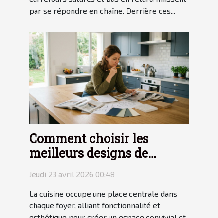
par se répondre en chaîne. Derrière ces...
Comment choisir les
meilleurs designs de
cuisine pour votre maison
Jeudi 23 avril 2026 00:48
?
La cuisine occupe une place centrale dans
chaque foyer, alliant fonctionnalité et
esthétique pour créer un espace convivial et