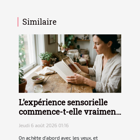
Similaire
L’expérience sensorielle
commence-t-elle vraiment
avec le packaging ?
Jeudi 6 août 2026 01:16
On achète d’abord avec les yeux, et