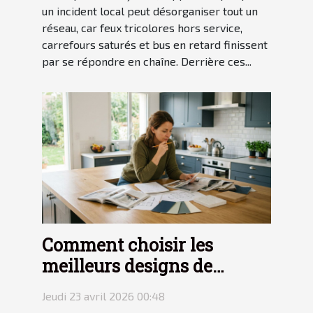
un incident local peut désorganiser tout un
réseau, car feux tricolores hors service,
carrefours saturés et bus en retard finissent
par se répondre en chaîne. Derrière ces...
Comment choisir les
meilleurs designs de
cuisine pour votre maison
Jeudi 23 avril 2026 00:48
?