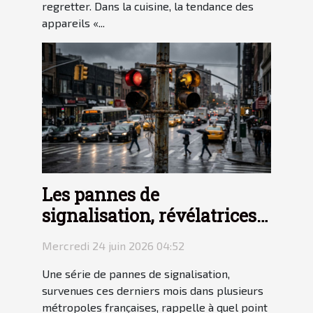
regretter. Dans la cuisine, la tendance des
appareils «...
Les pannes de
signalisation, révélatrices
des failles du transit urbain
Mercredi 24 juin 2026 04:52
Une série de pannes de signalisation,
survenues ces derniers mois dans plusieurs
métropoles françaises, rappelle à quel point