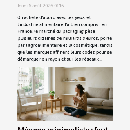
avec le packaging ?
Jeudi 6 août 2026 01:16
On achète d’abord avec les yeux, et
l’industrie alimentaire l’a bien compris : en
France, le marché du packaging pèse
plusieurs dizaines de milliards d’euros, porté
par l’agroalimentaire et la cosmétique, tandis
que les marques affinent leurs codes pour se
démarquer en rayon et sur les réseaux....