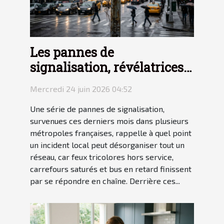
Les pannes de
signalisation, révélatrices
des failles du transit urbain
Mercredi 24 juin 2026 04:52
Une série de pannes de signalisation,
survenues ces derniers mois dans plusieurs
métropoles françaises, rappelle à quel point
un incident local peut désorganiser tout un
réseau, car feux tricolores hors service,
carrefours saturés et bus en retard finissent
par se répondre en chaîne. Derrière ces...