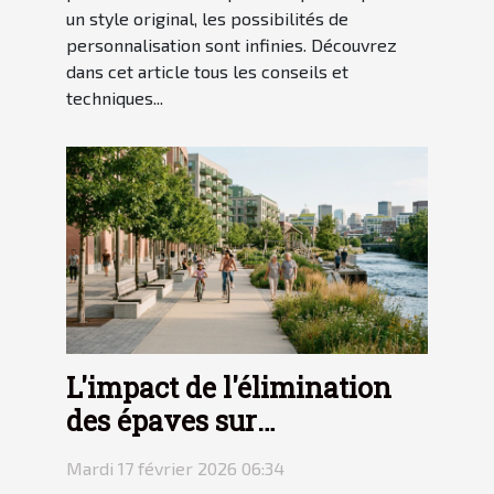
un style original, les possibilités de
personnalisation sont infinies. Découvrez
dans cet article tous les conseils et
techniques...
L'impact de l'élimination
des épaves sur
l'environnement urbain
Mardi 17 février 2026 06:34